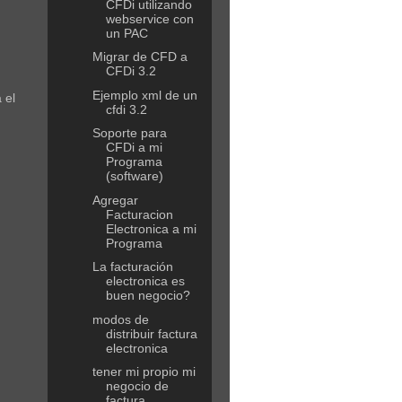
CFDi utilizando
webservice con
un PAC
Migrar de CFD a
CFDi 3.2
Ejemplo xml de un
 el
cfdi 3.2
Soporte para
CFDi a mi
Programa
(software)
Agregar
Facturacion
Electronica a mi
Programa
La facturación
electronica es
buen negocio?
modos de
distribuir factura
electronica
tener mi propio mi
negocio de
factura