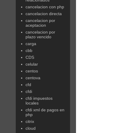
cancelacion con php
cancelacion directa
cancelacion por
aceptacion
cancelacion por
plazo vencido
carga
cbb
CDS
celular
centos
centova
cfd
cfdi
cfdi impuestos
locales
cfdi xml de pagos en
php
citrix
cloud