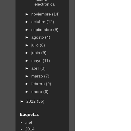
electronica
►
noviembre
(14)
►
octubre
(12)
►
septiembre
(9)
►
agosto
(4)
►
julio
(8)
►
junio
(9)
►
mayo
(11)
►
abril
(3)
►
marzo
(7)
►
febrero
(9)
►
enero
(6)
►
2012
(56)
Etiquetas
.net
2014