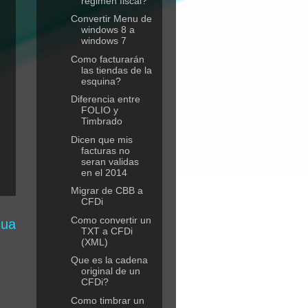
regimen fiscal?
Convertir Menu de
windows 8 a
windows 7
Como facturarán
las tiendas de la
esquina?
Diferencia entre
FOLIO y
Timbrado
Dicen que mis
facturas no
seran validas
en el 2014
Migrar de CBB a
CFDi
Como convertir un
gua
TXT a CFDi
(XML)
Que es la cadena
original de un
CFDi?
Como timbrar un