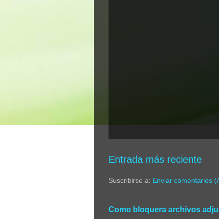
Entrada más reciente
Suscribirse a:
Enviar comentarios (
Como bloquera archivos adjun