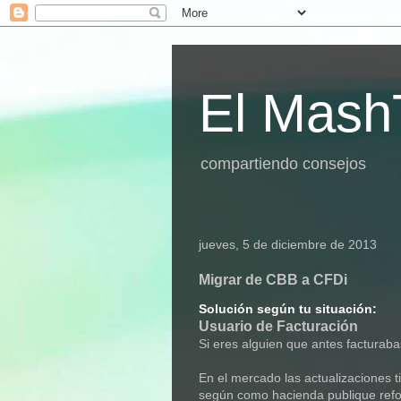
El Mash
compartiendo consejos
jueves, 5 de diciembre de 2013
Migrar de CBB a CFDi
Solución según tu situación:
Usuario de Facturación
Si eres alguien que antes facturab
En el mercado las actualizaciones 
según como hacienda publique ref