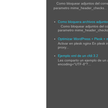
Como bloquear adjuntos del correo 
parametro mime_header_checks...
Como bloquera archivos adjuntos 
Como bloquear adjuntos del corr
parametro mime_header_checks.
Optimizar WordPress + Plesk + n
Activar en plesk nginx En plesk 
proxy...
Ejemplo xml de un cfdi 3.2
Les comparto un ejemplo de un a
encoding="UTF-8"?...