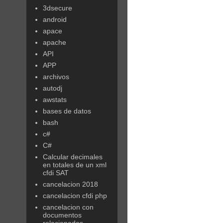
3dsecure
android
apace
apache
API
APP
archivos
autodj
awstats
bases de datos
bash
c#
C#
Calcular decimales
en totales de un xml
cfdi SAT
cancelacion 2018
cancelacion cfdi php
cancelacion con
documentos
relacionados