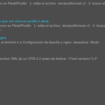
en Plesk/Postfix 1- edita el archivo /etc/postfix/main.cf 2- busca el
que son virus en postfix o plesk
eo en Plesk/Postfix 1- edita el archivo /etc/postfix/main.cf 2- busca
..
ginx
ir al dominio ir a Configuración de Apache y nginx desactivar Modo
rchivo XML de un CFDi 3.2 antes de timbrar. <?xml version="1.0"