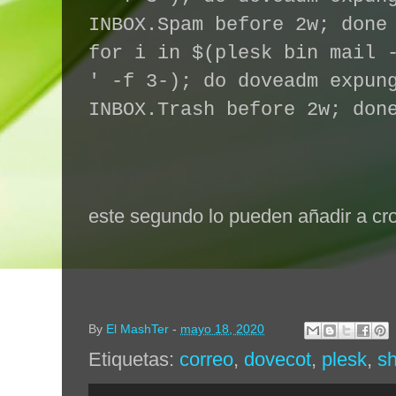
INBOX.Spam before 2w; done
for i in $(plesk bin mail 
' -f 3-); do doveadm expun
INBOX.Trash before 2w; don
este segundo lo pueden añadir a cr
By
El MashTer
-
mayo 18, 2020
Etiquetas:
correo
,
dovecot
,
plesk
,
sh