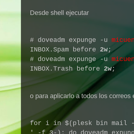
Desde shell ejecutar
# doveadm expunge -u
micue
INBOX.Spam before
2w
;
# doveadm expunge -u
micue
INBOX.Trash before
2w
;
o para aplicarlo a todos los correos
for i in $(plesk bin mail 
' -f 3-); do doveadm expun