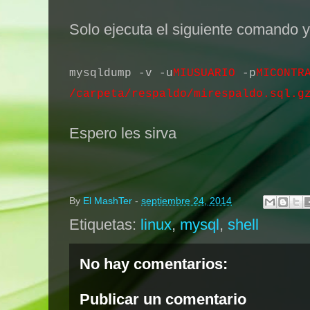
Solo ejecuta el siguiente comando 
mysqldump -v -u
MIUSUARIO
-p
MICONT
R
/carpeta/respaldo/mirespaldo.sql.g
Espero les sirva
By
El MashTer
-
septiembre 24, 2014
Etiquetas:
linux
,
mysql
,
shell
No hay comentarios:
Publicar un comentario