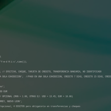
l
'Y-m-d H:i:s',time());
; // EFECTIV0, CHEQUE, TARJETA DE CREDITO, TRANSFERENCIA BANCARIA, NO IDENTIFICADO
NA SOLA EXHIBICION'; //PAGO EN UNA SOLA EXHIBICION, CREDITO 7 DIAS, CREDITO 15 DIAS, CRED
so';
SD EUR
/ OPCIONAL (MXN = 1.00, OTRAS EJ: USD = 13.45; EUR = 16.86)
RREY, NUEVO LEON';
/opcional; 4 DIGITOS pero obligatorio en transferencias y cheques