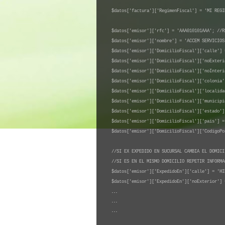
$datos['factura']['RegimenFiscal'] = 'MI REGI
$datos['emisor']['rfc'] = 'AAA010101AAA'; //R
$datos['emisor']['nombre'] = 'ACCEM SERVICIO
$datos['emisor']['DomicilioFiscal']['calle'] 
$datos['emisor']['DomicilioFiscal']['noExteri
$datos['emisor']['DomicilioFiscal']['noInteri
$datos['emisor']['DomicilioFiscal']['colonia'
$datos['emisor']['DomicilioFiscal']['localida
$datos['emisor']['DomicilioFiscal']['municipi
$datos['emisor']['DomicilioFiscal']['estado']
$datos['emisor']['DomicilioFiscal']['pais'] =
$datos['emisor']['DomicilioFiscal']['CodigoPo
//SI EX EXPEDIDO EN SUCURSAL CAMBIA EL DOMICI
//SI ES EN EL MISMO DOMICILIO REPETIR INFORMA
$datos['emisor']['ExpedidoEn']['calle'] = 'HI
$datos['emisor']['ExpedidoEn']['noExterior'] 
...
...
...