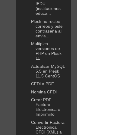
IEDU
(instituciones
educa...
Plesk no recibe
correos y pide
contraseña al
envia...
Multiples
versiones de
PHP en Plesk
11
Actualizar MySQL
5.5 en Plesk
11.5 CentOS
CFDi a PDF
Nomina CFDi
Crear PDF
Factura
Electronica e
Imprimirlo
Convertir Factura
Electronica
CFDi (XML) a