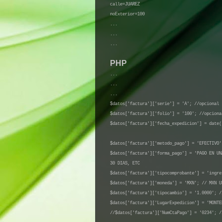
calle=JUAREZ
noExterior=100
...
...
...
PHP
...
...
...
$datos['factura']['serie'] = 'A'; //opcional
$datos['factura']['folio'] = '100'; //opciona
$datos['factura']['fecha_expedicion'] = date(
$datos['factura']['metodo_pago'] = 'EFECTIVO'
$datos['factura']['forma_pago'] = 'PAGO EN U
30 DIAS, ETC
$datos['factura']['tipocomprobante'] = 'ingre
$datos['factura']['moneda'] = 'MXN'; // MXN U
$datos['factura']['tipocambio'] = '1.0000'; /
$datos['factura']['LugarExpedicion'] = 'MONTE
//$datos['factura']['NumCtaPago'] = '0234'; /