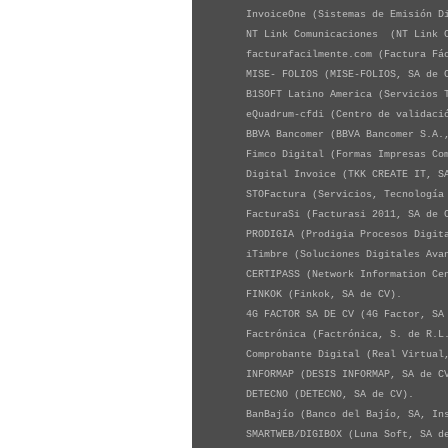
InvoiceOne (Sistemas de Emisión Di
NT Link Comunicaciones (NT Link Co
facturafacilmente.com (Factura Fáci
MISE- FOLIOS (MISE-FOLIOS, SA de 
B1SOFT Latino America (Servicios Te
eQuadrum-cfdi (Centro de validación
BBVA Bancomer (BBVA Bancomer S.A., I
Fimco Digital (Formas Impresas Comp
Digital Invoice (TKK CREATE IT, SA
STOFactura (Servicios, Tecnología y
FacturaSi (Facturasi 2011, SA de 
PRODIGIA (Prodigia Procesos Digital
iTimbre (Soluciones Digitales Avan
CERTIPASS (Network Information Cen
FINKOK (Finkok, SA de CV).
4G FACTOR SA DE CV (4G Factor, SA 
Factrónica (Factrónica, S. de R.L.
Comprobante Digital (Real Virtual,
INFORMAP (DESIS INFORMAP, SA de C
DETECNO (DETECNO, SA de CV).
BanBajío (Banco del Bajío, SA, Inst
SMARTWEB/DIGIBOX (Luna Soft, SA de