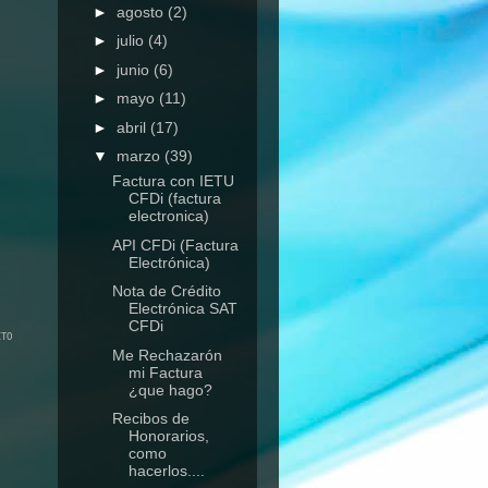
►
agosto
(2)
►
julio
(4)
►
junio
(6)
►
mayo
(11)
►
abril
(17)
▼
marzo
(39)
Factura con IETU
CFDi (factura
electronica)
API CFDi (Factura
Electrónica)
Nota de Crédito
Electrónica SAT
CFDi
ITO
Me Rechazarón
mi Factura
¿que hago?
Recibos de
Honorarios,
como
hacerlos....