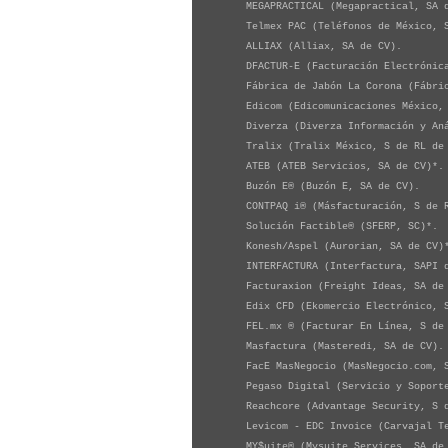
MEGAPRACTICAL (Megapractical, SA d
Telmex PAC (Teléfonos de México, S
ALLIAX (Alliax, SA de CV).
DFACTUR-E (Facturación Electrónica
Fábrica de Jabón La Corona (Fábrica
Edicom (Edicomunicaciones México, 
Diverza (Diverza Información y Anál
Tralix (Tralix México, S de RL de 
ATEB (ATEB Servicios, SA de CV)*.
Buzón E® (Buzón E, SA de CV).
CONTPAQ i® (Másfacturación, S de R
Solución Factible® (SFERP, SC)*.
Konesh/Aspel (Aurorian, SA de CV)
INTERFACTURA (Interfactura, SAPI d
Facturaxion (Freight Ideas, SA de 
Edix CFD (Ekomercio Electrónico, S
FEL.mx ® (Facturar En Línea, S de 
Masfactura (Masteredi, SA de CV).
FacE MasNegocio (MasNegocio.com, S
Pegaso Digital (Servicio y Soporte 
Reachcore (Advantage Security, S d
Levicom - EDC Invoice (Carvajal Tec
MY$uite® (Mysuite Services, SA de 