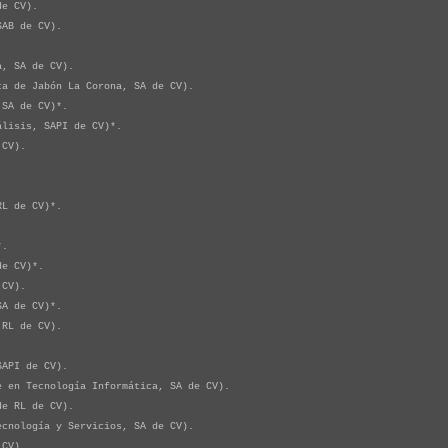
e CV).
AB de CV).
, SA de CV).
 de Jabón La Corona, SA de CV).
SA de CV)*.
isis, SAPI de CV)*.
CV).
L de CV)*.
*.
e CV)*.
CV).
A de CV)*.
RL de CV).
API de CV).
en Tecnología Informática, SA de CV).
e RL de CV).
nología y Servicios, SA de CV).
CV).