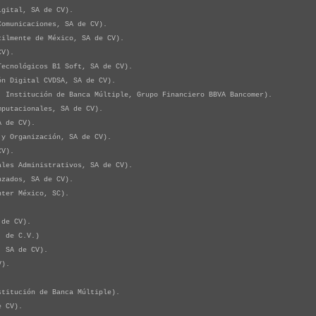
gital, SA de CV).
municaciones, SA de CV).
lmente de México, SA de CV).
CV).
cnológicos B1 Soft, SA de CV).
 Digital CVDSA, SA de CV).
nstitución de Banca Múltiple, Grupo Financiero BBVA Bancomer).
utacionales, SA de CV).
 de CV).
 Organización, SA de CV).
CV).
es Administrativos, SA de CV).
zados, SA de CV).
ter México, SC).
de CV).
 de C.V.)
 SA de CV).
V).
itución de Banca Múltiple).
 CV).