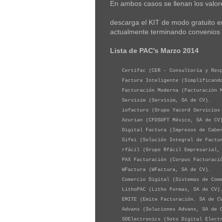
En ambos casos se llenan los valore
descarga el KIT de modo gratuito e
actualmente terminando convenios 
Lista de PAC's Marzo 2014
Certifac (CER - Consultoría y Respu
Factura Inteligente (Simplificando 
Facturación Moderna (Facturación M
Servisim (Servisim, SA de CV).
iofacturo (Grupo Yacord Servicios C
Azurian (CFDSOFT México, SA de CV
Digital Factura (Impresos de Caber
Sifei (Solución Integral de Factura
rfácil (Grupo Rfácil Empresarial, 
PAX Facturación (Corpus Facturació
WFactura (WFactura, SA de CV).
Comercio Digital (Sistemas de Comer
LithoPAC (Litho Formas, SA de CV)
EMITE (Emite Facturación. SA de C
Advans (Soluciones Advans, SA de 
SDElectronics (Soto Digital Electr