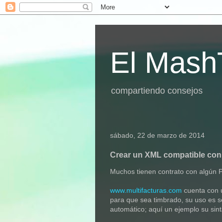
El Mash
compartiendo consejos
sábado, 22 de marzo de 2014
Crear un XML compatible con
Muchos tienen contrato con algún P
www.multifacturas.com
cuenta con u
para que sea timbrado, su uso es s
automático; aquí un ejemplo su sint