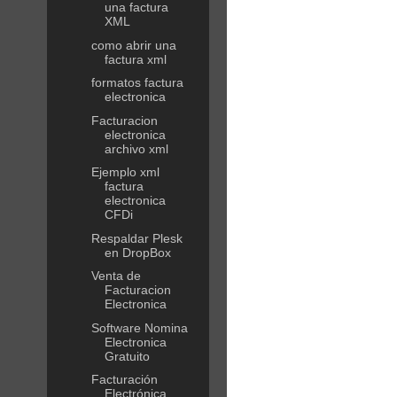
una factura
XML
como abrir una
factura xml
formatos factura
electronica
Facturacion
electronica
archivo xml
Ejemplo xml
factura
electronica
CFDi
Respaldar Plesk
en DropBox
Venta de
Facturacion
Electronica
Software Nomina
Electronica
Gratuito
Facturación
Electrónica