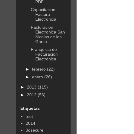
PDF
Capacitacion
Factura
Electronica
Facturacion
Electronica San
Nicolas de los
Garza
Franquicia de
Facturacion
Electronica
►
febrero
(22)
►
enero
(26)
►
2013
(115)
►
2012
(56)
Etiquetas
.net
2014
3dsecure