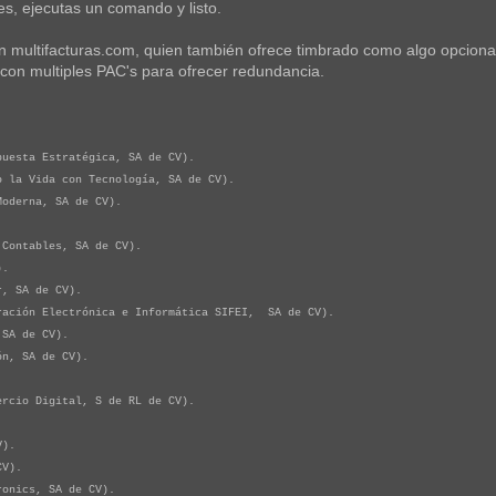
s, ejecutas un comando y listo.
n multifacturas.com, quien también ofrece timbrado como algo opciona
con multiples PAC's para ofrecer redundancia.
esta Estratégica, SA de CV).
la Vida con Tecnología, SA de CV).
oderna, SA de CV).
ontables, SA de CV).
).
, SA de CV).
ción Electrónica e Informática SIFEI, SA de CV).
SA de CV).
n, SA de CV).
cio Digital, S de RL de CV).
.
V).
CV).
onics, SA de CV).