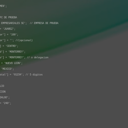
MEN';
FC DE PRUEBA
S EMPRESARIALES SC'; // EMPRESA DE PRUEBA
= 'JUAREZ';
or'] = '100';
or'] = ''; //(opcional)
] = 'CENTRO';
d'] = 'MONTERREY';
o'] = 'MONTERREY'; // o delegacion
 = 'NUEVO LEON';
 'MEXICO';
stal'] = '01234'; // 5 digitos
LIO
CION
DALGO';
= '240';