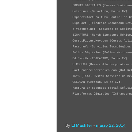
FORMAS DIGITALES (Formas Continuas 
Sefactura (Sefactura, SA de CV).
Expidetufactura (CPA Control de Com
DigiFact (Teledesic Broadband Netw
e-factura.net (Sociedad de Explotaci
SIGNATURE (North Signature-México,
CertusFactureHoy.com (Certus Aplica
FactureYa (Servicios Tecnológicos A
Folios Digitales (Folios Mexicanos 
EdiFactMx (EDIFACTMX, SA de CV).
E CODEX® (Desarrollo Corporativo de 
Facturadorelectronico.com (Dot Net 
TSYS (Total System Services de Méx
CECOBAN (Cecoban, SA de CV).
Factura en segundos (Total Solution
Plataformas Digitales (Infraestruct
By
El MashTer
-
marzo 22, 2014