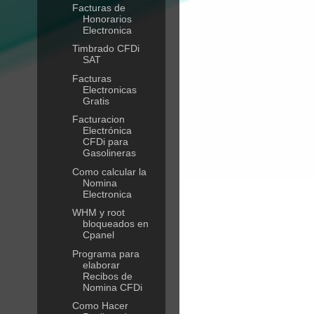
Facturas de
Honorarios
Electronica
Timbrado CFDi
SAT
Facturas
Electronicas
Gratis
Facturacion
Electrónica
CFDi para
Gasolineras
Como calcular la
Nomina
Electronica
WHM y root
bloqueados en
Cpanel
Programa para
elaborar
Recibos de
Nomina CFDi
Como Hacer