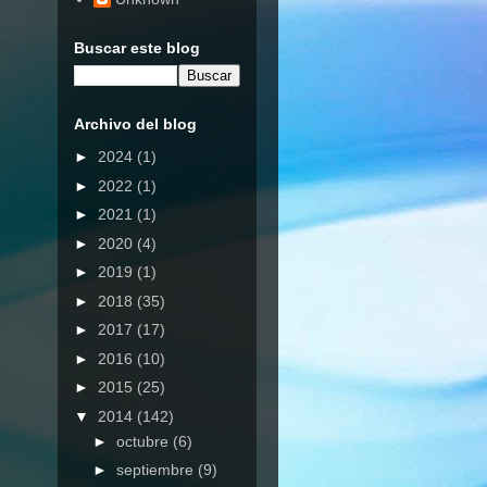
Buscar este blog
Archivo del blog
►
2024
(1)
►
2022
(1)
►
2021
(1)
►
2020
(4)
►
2019
(1)
►
2018
(35)
►
2017
(17)
►
2016
(10)
►
2015
(25)
▼
2014
(142)
►
octubre
(6)
►
septiembre
(9)