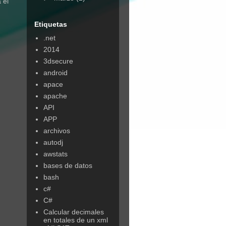
 el
Etiquetas
.net
2014
3dsecure
android
apace
apache
API
APP
archivos
autodj
awstats
bases de datos
bash
c#
C#
Calcular decimales
en totales de un xml