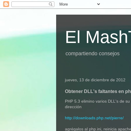
El Mash
compartiendo consejos
jueves, 13 de diciembre de 2012
Obtener DLL's faltantes en ph
PHP 5.3 elimino varios DLL's de su 
dirección
http://downloads.php.net/pierre/
agrégalos al php.ini, reinicia apache