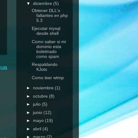
▼
diciembre
(5)
Obtener DLL's
faltantes en php
5.3
Ejecutar mysql
desde shell
Como saber si mi
dominio esta
boletinado
como spam
Respaldando
gua
KJots
Como leer wtmp
►
noviembre
(1)
►
octubre
(8)
►
julio
(5)
►
junio
(12)
►
mayo
(19)
►
abril
(4)
►
marzo
(2)