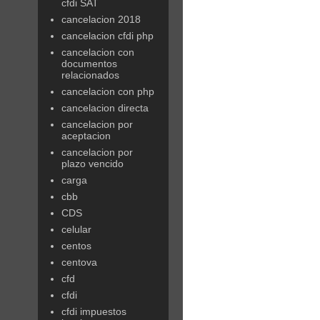
cfdi SAT
cancelacion 2018
cancelacion cfdi php
cancelacion con
documentos
relacionados
cancelacion con php
cancelacion directa
cancelacion por
aceptacion
cancelacion por
plazo vencido
carga
cbb
CDS
celular
centos
centova
cfd
cfdi
cfdi impuestos