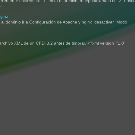
eo en Plesk/Postfix 1- edita el archivo /etc/postfix/main.cf 2- busca
..
ginx
ir al dominio ir a Configuración de Apache y nginx desactivar Modo
rchivo XML de un CFDi 3.2 antes de timbrar. <?xml version="1.0"