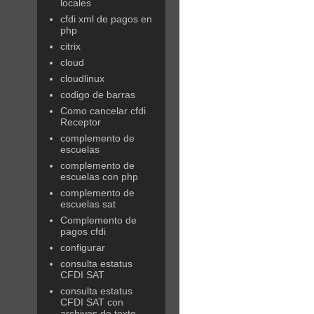
locales
cfdi xml de pagos en
php
citrix
cloud
cloudlinux
codigo de barras
Como cancelar cfdi
Receptor
complemento de
escuelas
complemento de
escuelas con php
complemento de
escuelas sat
Complemento de
pagos cfdi
configurar
consulta estatus
CFDI SAT
consulta estatus
CFDI SAT con
archivos de texto