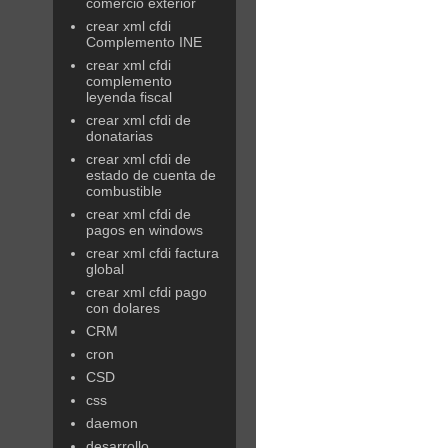
comercio exterior
crear xml cfdi
Complemento INE
crear xml cfdi
complemento
leyenda fiscal
crear xml cfdi de
donatarias
crear xml cfdi de
estado de cuenta de
combustible
crear xml cfdi de
pagos en windows
crear xml cfdi factura
global
crear xml cfdi pago
con dolares
CRM
cron
CSD
css
daemon
desarrollo